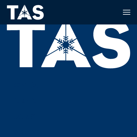
MONTRÉAL
TORONTO
514 337-4665
info@tas-refrig.com
CALGARY
905 913-0247
info@tas-refrig.com
VANCOUVER
403-724-9116