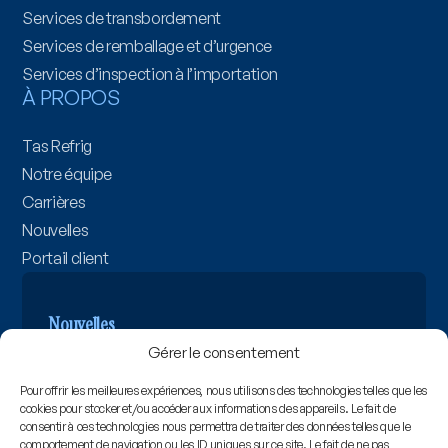
Services de transbordement
Services de remballage et d’urgence
Services d’inspection à l’importation
À PROPOS
Tas Refrig
Notre équipe
Carrières
Nouvelles
Portail client
Nouvelles
Gérer le consentement
Lire
ANNONCE
Pour offrir les meilleures expériences, nous utilisons des technologies telles que les
cookies pour stocker et/ou accéder aux informations des appareils. Le fait de
consentir à ces technologies nous permettra de traiter des données telles que le
TAS étend ses activités avec une nouvelle
comportement de navigation ou les ID uniques sur ce site. Le fait de ne pas